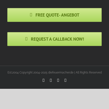
FREE QUOTE- ANGEBOT
REQUEST A CALLBACK NOW!
Est.2004 Copyright 2004-2025 diefeuermacher.de | All Rights Reserved
Facebook
Vimeo
Pinterest
Instagram