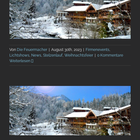
Von
Die Feuermacher
|
August 30th, 2023
|
Firmenevents
,
Lichtshows
,
News
,
Stelzenlauf
,
Weihnachtsfeier
|
0 Kommentare
Weiterlesen