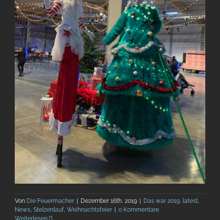
Von
Die Feuermacher
|
Dezember 16th, 2019
|
Das war 2019
,
latest
,
News
,
Stelzenlauf
,
Weihnachtsfeier
|
0 Kommentare
Weiterlesen