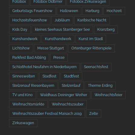
Fotobox
Fotobox Oldtimer
Fotobox Zirkuswagen
Geburtstags Feuershow
Halloween
Harburg
Hochzeit
Hochzeitsfeuershow
Jubiläum
Karibische Nacht
Kids Day
kleines Seehaus Starnberger See
Kranzberg
Kunshandwerk
Kunsthandwerk
Kunst im Stadl
Lichtshow
Messe Stuttgart
Ortenburger Ritterspiele
Parkfest Bad Aibling
Presse
Schloßhotel Neufahrn in Niederbayern
Seenachtsfest
Sinneswelten
Stadfest
Stadtfest
Stelzenauf Riesenbayern
Stelzenlauf
Therme Erding
TV und Kino
Waldhaus Deininger Weiher
Weihnachtsfeier
Weihnachtsmärkte
Weihnachtszauber
Weihnachtszauber Festival Maisach 2019
Zelte
Zirkuswagen