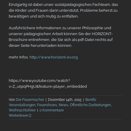
Einzigartig ist dabei unser sozialpädagogisches Fachteam, das
die Kinder und Frauen darin unterstützt, Probleme beherzt zu
bewältigen und sich mutig zu entfalten.
Ausführlichere Informationen zu unserer Philosophie und
unserer pädagogischen Arbeit können Sie der HORIZONT-
Broschüre entnehmen, die Sie sich als pdf-Datei rechts auf
dieser Seite herunterladen können.
mehr Infos
http://www.horizont-ev.org
https://www.youtube.com/watch?
v=Z_uI9iqPHgU&feature=player_embedded
Von
Die Feuermacher
|
Dezember 14th, 2015
|
Benifiz
Veranstaltungen
,
Feuershows
,
News
,
Öffentliche Darbietungen
,
Weihnachtsfeier
|
0 Kommentare
Weiterlesen