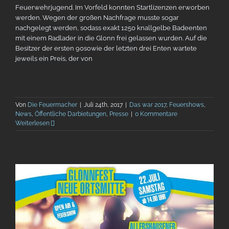
Feuerwehrjugend. Im Vorfeld konnten Startlizenzen erworben
werden. Wegen der großen Nachfrage musste sogar
nachgelegt werden, sodass exakt
1250
knallgelbe Badeenten
mit einem Radlader in die Glonn frei gelassen wurden. Auf die
Besitzer der ersten
90
sowie der letzten drei Enten wartete
jeweils ein Preis, der von
Von
Die Feuermacher
|
Juli 24th, 2017
|
Das war 2017
,
Feuershows
,
News
,
Öffentliche Darbietungen
,
Presse
|
0 Kommentare
Weiterlesen