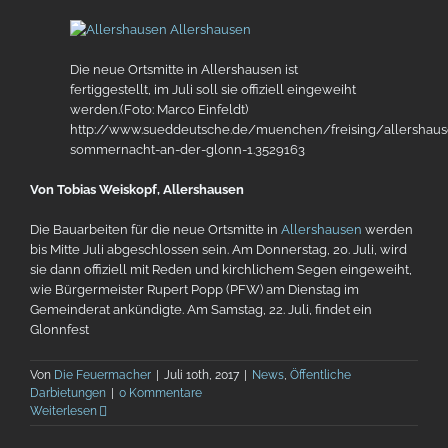
Die neue Ortsmitte in Allershausen ist
fertiggestellt, im Juli soll sie offiziell eingeweiht
werden.
(Foto: Marco Einfeldt)
http://www.sueddeutsche.de/muenchen/freising/allershaus
sommernacht-an-der-glonn-1.3529163
Von Tobias Weiskopf, Allershausen
Die Bauarbeiten für die neue Ortsmitte in
Allershausen
werden
bis Mitte Juli abgeschlossen sein. Am Donnerstag,
20
. Juli, wird
sie dann offiziell mit Reden und kirchlichem Segen eingeweiht,
wie Bürgermeister Rupert Popp (PFW) am Dienstag im
Gemeinderat ankündigte. Am Samstag,
22
. Juli, findet ein
Glonnfest
Von
Die Feuermacher
|
Juli 10th, 2017
|
News
,
Öffentliche
Darbietungen
|
0 Kommentare
Weiterlesen