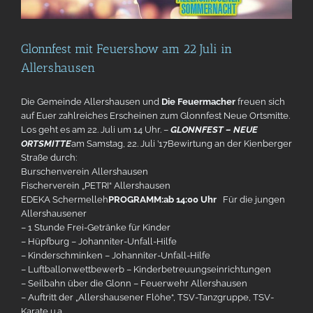
Glonnfest mit Feuershow am 22 Juli in
Allershausen
Die Gemeinde Allershausen und
Die Feuermacher
freuen sich
auf Euer zahlreiches Erscheinen zum Glonnfest Neue Ortsmitte.
Los geht es am 22. Juli um 14 Uhr.
–
GLONNFEST – NEUE
ORTSMITTE
am Samstag, 22. Juli ’17Bewirtung an der Kienberger
Straße durch:
Burschenverein Allershausen
Fischerverein „PETRI“ Allershausen
EDEKA Schermelleh
PROGRAMM:
ab 14:00 Uhr
Für die jungen
Allershausener
– 1 Stunde Frei-Getränke für Kinder
– Hüpfburg – Johanniter-Unfall-Hilfe
– Kinderschminken – Johanniter-Unfall-Hilfe
– Luftballonwettbewerb – Kinderbetreuungseinrichtungen
– Seilbahn über die Glonn – Feuerwehr Allershausen
– Auftritt der „Allershausener Flöhe“, TSV-Tanzgruppe, TSV-
Karate u.a.