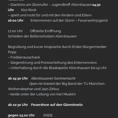
– Slackline am Glonnufer – Jugendtreff Allershausen
14:30
Uhr
Kizz-Rock
– spielt und rockt für und mit den Kindern und Eltern
16:00 Uhr
Entenrennen auf der Glonn – Feuerwehrjugend
17:00 Uhr Offizielle Eröffnung
Schießen der Böllerschützen Allershausen
Begrüßung und kurze Ansprache durch Ersten Bürgermeister
Popp
– Freibierausschank
– Siegerehrung und Preisverleihung des Entenrennens
– Unterhaltung durch die Blaskapelle Allershausen bis 19 Uhr
ab 19:30 Uhr
Allershausener Sommernacht
Open-Air Konzert
der Big Band der TU München-
Weihenstephan und Jazz-Zirkus
– beide unter der Leitung von Karl Muskini
ab 22:30 Uhr Feuershow auf den Glonninseln
gegen 23.00 Uhr
ENDE