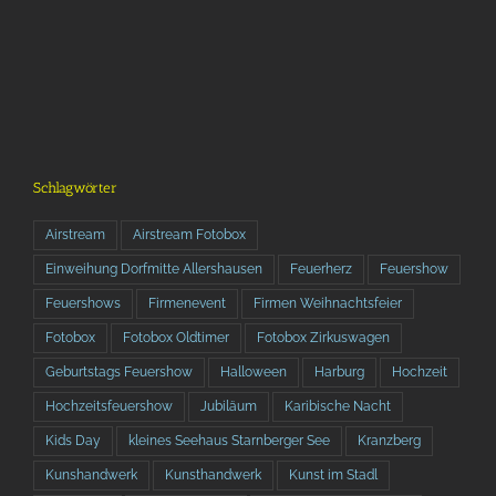
Schlagwörter
Airstream
Airstream Fotobox
Einweihung Dorfmitte Allershausen
Feuerherz
Feuershow
Feuershows
Firmenevent
Firmen Weihnachtsfeier
Fotobox
Fotobox Oldtimer
Fotobox Zirkuswagen
Geburtstags Feuershow
Halloween
Harburg
Hochzeit
Hochzeitsfeuershow
Jubiläum
Karibische Nacht
Kids Day
kleines Seehaus Starnberger See
Kranzberg
Kunshandwerk
Kunsthandwerk
Kunst im Stadl