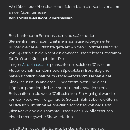
Weit über
1000
Allershausener feiern bis in die Nacht vor allem
an der Glonnterrasse
Von Tobias Weisskopf, Allershausen
Bei strahlendem Sonnenschein und später unter
Sternenhimmel haben weit mehr als tausend begeisterte
Bürger die neue Ortsmitte gefeiert. An den Glonnterassen war
von
14
Uhr bis in die Nacht ein abwechslungsreiches Programm
für Groß und Klein geboten. Die
jungen
Allershausener
planschten im seichten Wasser am
Flussufer, nahmen den neuen Spielplatz in Beschlag und
hatten sichtlich Spaß beim Kinder-Programm. Neben einer
Slackline zum Balancieren, Kinderschminken und einer
Hüpfburg konnten sie bei einem Luftballonwettbewerb
Botschaften in die weite Welt schicken. Ein Highlight war die
von der Feuerwehr organisierte Seilbahnfahrt über die Glonn.
Musikalisch umrahmt wurde der Nachmittag von der Band
„Kizz-Rock“, ehe die Tanzabteilungen des TSV Allershausen
eine stimmungsvolle Show lieferten.
Um
16
Uhr fiel der Startschuss für das Entenrennen der