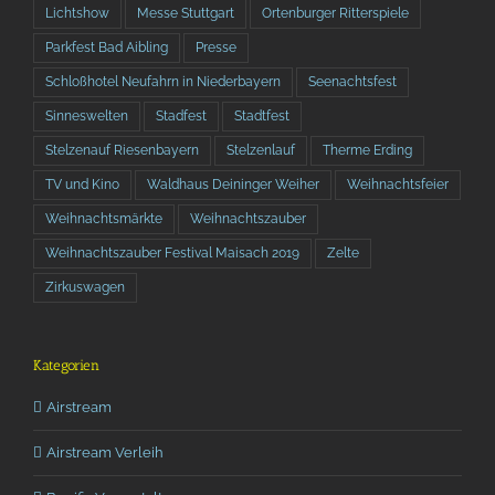
Lichtshow
Messe Stuttgart
Ortenburger Ritterspiele
Parkfest Bad Aibling
Presse
Schloßhotel Neufahrn in Niederbayern
Seenachtsfest
Sinneswelten
Stadfest
Stadtfest
Stelzenauf Riesenbayern
Stelzenlauf
Therme Erding
TV und Kino
Waldhaus Deininger Weiher
Weihnachtsfeier
Weihnachtsmärkte
Weihnachtszauber
Weihnachtszauber Festival Maisach 2019
Zelte
Zirkuswagen
Kategorien
Airstream
Airstream Verleih