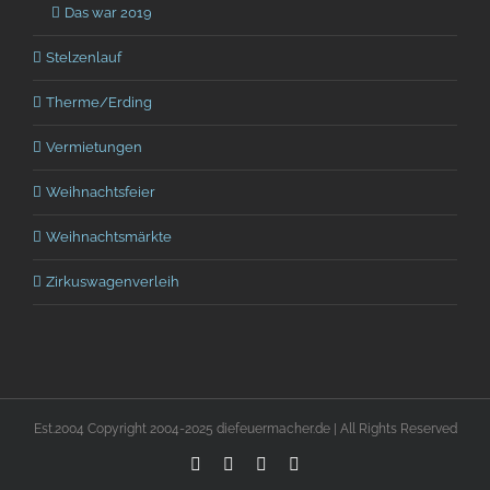
Das war 2019
Stelzenlauf
Therme/Erding
Vermietungen
Weihnachtsfeier
Weihnachtsmärkte
Zirkuswagenverleih
Est.2004 Copyright 2004-2025 diefeuermacher.de | All Rights Reserved
Facebook
Vimeo
Pinterest
Instagram