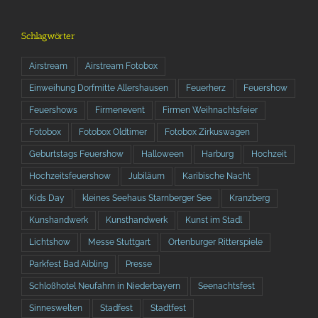
Schlagwörter
Airstream
Airstream Fotobox
Einweihung Dorfmitte Allershausen
Feuerherz
Feuershow
Feuershows
Firmenevent
Firmen Weihnachtsfeier
Fotobox
Fotobox Oldtimer
Fotobox Zirkuswagen
Geburtstags Feuershow
Halloween
Harburg
Hochzeit
Hochzeitsfeuershow
Jubiläum
Karibische Nacht
Kids Day
kleines Seehaus Starnberger See
Kranzberg
Kunshandwerk
Kunsthandwerk
Kunst im Stadl
Lichtshow
Messe Stuttgart
Ortenburger Ritterspiele
Parkfest Bad Aibling
Presse
Schloßhotel Neufahrn in Niederbayern
Seenachtsfest
Sinneswelten
Stadfest
Stadtfest