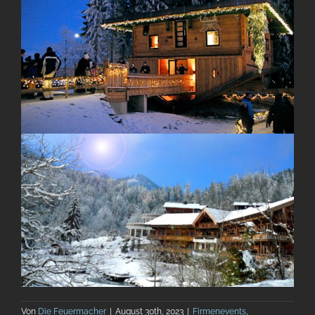
Von
Die Feuermacher
|
August 30th, 2023
|
Firmenevents
,