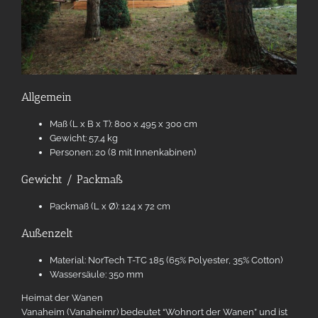
Allgemein
Maß (L x B x T): 800 x 495 x 300 cm
Gewicht: 57,4 kg
Personen: 20 (8 mit Innenkabinen)
Gewicht / Packmaß
Packmaß (L x Ø): 124 x 72 cm
Außenzelt
Material: NorTech T-TC 185 (65% Polyester, 35% Cotton)
Wassersäule: 350 mm
Heimat der Wanen
Vanaheim (Vanaheimr) bedeutet “Wohnort der Wanen” und ist