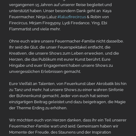
vergangenen 15 Jahren auf unserer Reise begleitet und
unterstützt haben. Unser besondern Dank geht an Kaya
Feuermacher, Ninja Laluz
#laluzfirecircus
& Robin von
Firecircus, Mirjam Firegypsy, Lydi Firedance, Ying, Ebi
Flammartist und viele mehr.
Ohne euch wäre unsere Feuermacher-Familie nicht dasselbe.
Ihr seid die Glut, die unser Feuerspektakel entfacht, die
Kreativen, die unsere Shows zum Leben erwecken, und die
Herzen, die das Publikum mit eurer Kunst berührt. Eure
Hingabe und euer Engagement haben unsere Shows zu
unvergesslichen Erlebnissen gemacht.
Eure Vielfalt an Talenten, von Feuerkunst über Akrobatik bis hin
zu Tanz und mehr, hat unsere Shows zu einer wahren Sinfonie
der Bühnenkunst gemacht. Jeder von euch hat seinen
einzigartigen Beitrag geleistet und dazu beigetragen, die Magie
der Therme Erding zu erhöhen.
Wir möchten euch von Herzen danken, dass ihr ein Teil unserer
Feuermacher-Familie wart und seid. Gemeinsam haben wir
Momente der Freude, des Staunens und der Inspiration