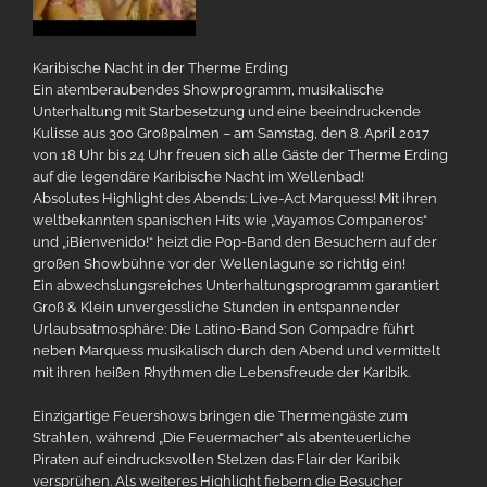
Karibische Nacht in der Therme Erding
Ein atemberaubendes Showprogramm, musikalische
Unterhaltung mit Starbesetzung und eine beeindruckende
Kulisse aus 300 Großpalmen – am Samstag, den 8. April 2017
von 18 Uhr bis 24 Uhr freuen sich alle Gäste der Therme Erding
auf die legendäre Karibische Nacht im Wellenbad!
Absolutes Highlight des Abends: Live-Act Marquess! Mit ihren
weltbekannten spanischen Hits wie „Vayamos Companeros“
und „¡Bienvenido!“ heizt die Pop-Band den Besuchern auf der
großen Showbühne vor der Wellenlagune so richtig ein!
Ein abwechslungsreiches Unterhaltungsprogramm garantiert
Groß & Klein unvergessliche Stunden in entspannender
Urlaubsatmosphäre: Die Latino-Band Son Compadre führt
neben Marquess musikalisch durch den Abend und vermittelt
mit ihren heißen Rhythmen die Lebensfreude der Karibik.
Einzigartige Feuershows bringen die Thermengäste zum
Strahlen, während „Die Feuermacher“ als abenteuerliche
Piraten auf eindrucksvollen Stelzen das Flair der Karibik
versprühen. Als weiteres Highlight fiebern die Besucher