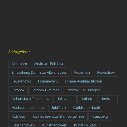
Schlagwörter
Airstream
Airstream Fotobox
Einweihung Dorfmitte Allershausen
Feuerherz
Feuershow
Feuershows
Firmenevent
Firmen Weihnachtsfeier
Fotobox
Fotobox Oldtimer
Fotobox Zirkuswagen
Geburtstags Feuershow
Halloween
Harburg
Hochzeit
Hochzeitsfeuershow
Jubiläum
Karibische Nacht
Kids Day
kleines Seehaus Starnberger See
Kranzberg
Kunshandwerk
Kunsthandwerk
Kunst im Stadl