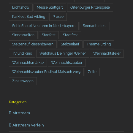
Lichtshow
Messe Stuttgart
Ortenburger Ritterspiele
Parkfest Bad Aibling
Presse
Schloßhotel Neufahrn in Niederbayern
Seenachtsfest
Sinneswelten
Stadfest
Stadtfest
Stelzenauf Riesenbayern
Stelzenlauf
Therme Erding
TV und Kino
Waldhaus Deininger Weiher
Weihnachtsfeier
Weihnachtsmärkte
Weihnachtszauber
Weihnachtszauber Festival Maisach 2019
Zelte
Zirkuswagen
Kategorien
Airstream
Airstream Verleih