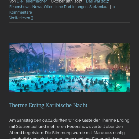
Von
Die Feuermacher
|
Oktober 15th, 2017
|
Das war 2017
,
Feuershows
,
News
,
Öffentliche Darbietungen
,
Stelzenlauf
|
0
Kommentare
Weiterlesen
Therme Erding Karibische Nacht
Am Samstag den 08.04 durften wir die Gäste der Therme Erding
mit Stelzenlauf und mehreren Feuershows verteilt über den
Abend begeistern. Die Stimmung wurde mit Marquess richtig
angeheitzt und wir steuerten noch richtiges Feuer mit dazu.