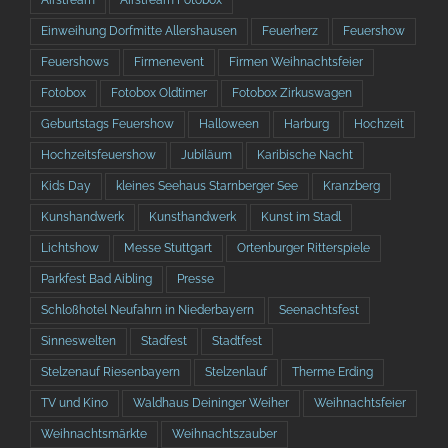
Airstream
Airstream Fotobox
Einweihung Dorfmitte Allershausen
Feuerherz
Feuershow
Feuershows
Firmenevent
Firmen Weihnachtsfeier
Fotobox
Fotobox Oldtimer
Fotobox Zirkuswagen
Geburtstags Feuershow
Halloween
Harburg
Hochzeit
Hochzeitsfeuershow
Jubiläum
Karibische Nacht
Kids Day
kleines Seehaus Starnberger See
Kranzberg
Kunshandwerk
Kunsthandwerk
Kunst im Stadl
Lichtshow
Messe Stuttgart
Ortenburger Ritterspiele
Parkfest Bad Aibling
Presse
Schloßhotel Neufahrn in Niederbayern
Seenachtsfest
Sinneswelten
Stadfest
Stadtfest
Stelzenauf Riesenbayern
Stelzenlauf
Therme Erding
TV und Kino
Waldhaus Deininger Weiher
Weihnachtsfeier
Weihnachtsmärkte
Weihnachtszauber