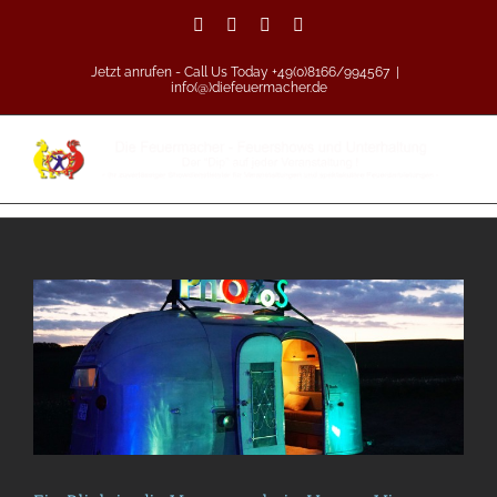
Zum
Facebook
Vimeo
Pinterest
Instagram
Inhalt
springen
Jetzt anrufen - Call Us Today +49(0)8166/994567
|
info(@)diefeuermacher.de