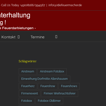
 - Call Us Today +49(0)8166/994567
|
info(@)diefeuermacher.de
Kontakt
Termine
Schlagwörter
Airstream
Airstream Fotobox
Einweihung Dorfmitte Allershausen
Feuerherz
Feuershow
Feuershows
Firmenevent
Firmen Weihnachtsfeier
Fotobox
Fotobox Oldtimer