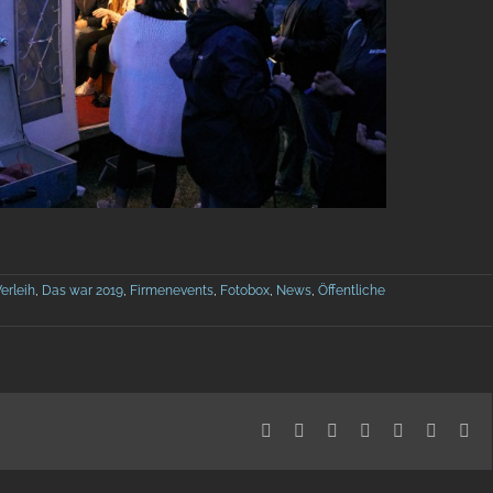
erleih
,
Das war 2019
,
Firmenevents
,
Fotobox
,
News
,
Öffentliche
Facebook
X
Reddit
LinkedIn
Telegram
Tumblr
Pin