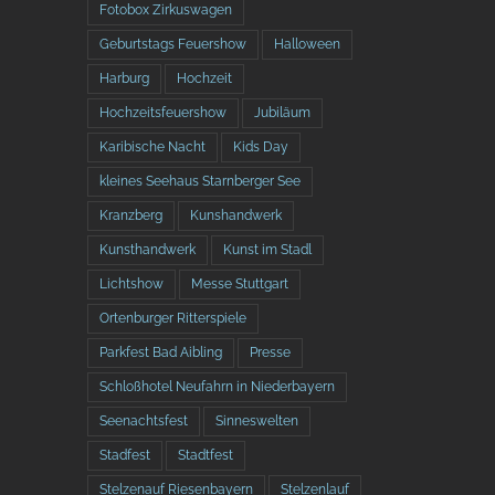
Fotobox Zirkuswagen
Geburtstags Feuershow
Halloween
Harburg
Hochzeit
Hochzeitsfeuershow
Jubiläum
Karibische Nacht
Kids Day
kleines Seehaus Starnberger See
Kranzberg
Kunshandwerk
Kunsthandwerk
Kunst im Stadl
Lichtshow
Messe Stuttgart
Ortenburger Ritterspiele
Parkfest Bad Aibling
Presse
Schloßhotel Neufahrn in Niederbayern
Seenachtsfest
Sinneswelten
Stadfest
Stadtfest
Stelzenauf Riesenbayern
Stelzenlauf