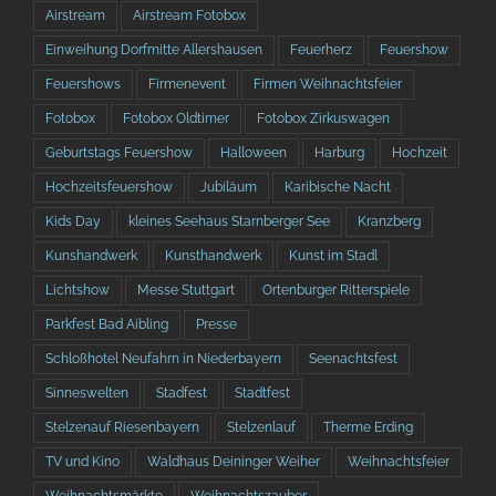
Airstream
Airstream Fotobox
Einweihung Dorfmitte Allershausen
Feuerherz
Feuershow
Feuershows
Firmenevent
Firmen Weihnachtsfeier
Fotobox
Fotobox Oldtimer
Fotobox Zirkuswagen
Geburtstags Feuershow
Halloween
Harburg
Hochzeit
Hochzeitsfeuershow
Jubiläum
Karibische Nacht
Kids Day
kleines Seehaus Starnberger See
Kranzberg
Kunshandwerk
Kunsthandwerk
Kunst im Stadl
Lichtshow
Messe Stuttgart
Ortenburger Ritterspiele
Parkfest Bad Aibling
Presse
Schloßhotel Neufahrn in Niederbayern
Seenachtsfest
Sinneswelten
Stadfest
Stadtfest
Stelzenauf Riesenbayern
Stelzenlauf
Therme Erding
TV und Kino
Waldhaus Deininger Weiher
Weihnachtsfeier
Weihnachtsmärkte
Weihnachtszauber