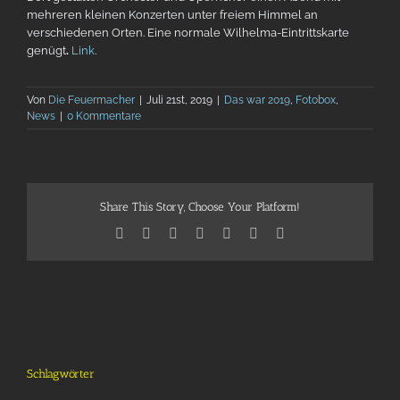
mehreren kleinen Konzerten unter freiem Himmel an
verschiedenen Orten. Eine normale Wilhelma-Eintrittskarte
genügt
.
Link
.
Von
Die Feuermacher
|
Juli 21st, 2019
|
Das war 2019
,
Fotobox
,
News
|
0 Kommentare
Share This Story, Choose Your Platform!
Facebook
X
Reddit
LinkedIn
Telegram
Tumblr
Pinterest
Schlagwörter