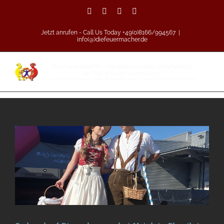
Zum
Facebook
Vimeo
Pinterest
Instagram
Inhalt
springen
Jetzt anrufen - Call Us Today +49(0)8166/994567
|
info(@)diefeuermacher.de