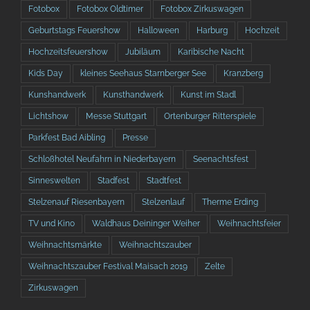
Fotobox
Fotobox Oldtimer
Fotobox Zirkuswagen
Geburtstags Feuershow
Halloween
Harburg
Hochzeit
Hochzeitsfeuershow
Jubiläum
Karibische Nacht
Kids Day
kleines Seehaus Starnberger See
Kranzberg
Kunshandwerk
Kunsthandwerk
Kunst im Stadl
Lichtshow
Messe Stuttgart
Ortenburger Ritterspiele
Parkfest Bad Aibling
Presse
Schloßhotel Neufahrn in Niederbayern
Seenachtsfest
Sinneswelten
Stadfest
Stadtfest
Stelzenauf Riesenbayern
Stelzenlauf
Therme Erding
TV und Kino
Waldhaus Deininger Weiher
Weihnachtsfeier
Weihnachtsmärkte
Weihnachtszauber
Weihnachtszauber Festival Maisach 2019
Zelte
Zirkuswagen