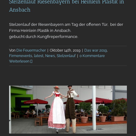
Stelzenlauf Riesenbayern bei Heinlein Plastik in
Ansbach
Stelzenlauf der Riesenbayern am Tag der offenen Tür, bei der
Firma Heinlein Plastik in Ansbach.
gebucht durch Kungfireperformance.
Von
Die Feuermacher
|
Oktober 14th, 2019
|
Das war 2019
,
Firmenevents
,
latest
,
News
,
Stelzenlauf
|
0 Kommentare
Weiterlesen