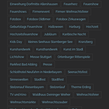
Einweihung Dorfmitte Allershausen
Feuerherz
Feuershow
Feuershows
Firmenevent
Firmen Weihnachtsfeier
Fotobox
Fotobox Oldtimer
Fotobox Zirkuswagen
Geburtstags Feuershow
Halloween
Harburg
Hochzeit
Hochzeitsfeuershow
Jubiläum
Karibische Nacht
Kids Day
kleines Seehaus Starnberger See
Kranzberg
Kunshandwerk
Kunsthandwerk
Kunst im Stadl
Lichtshow
Messe Stuttgart
Ortenburger Ritterspiele
Parkfest Bad Aibling
Presse
Schloßhotel Neufahrn in Niederbayern
Seenachtsfest
Sinneswelten
Stadfest
Stadtfest
Stelzenauf Riesenbayern
Stelzenlauf
Therme Erding
TV und Kino
Waldhaus Deininger Weiher
Weihnachtsfeier
Weihnachtsmärkte
Weihnachtszauber