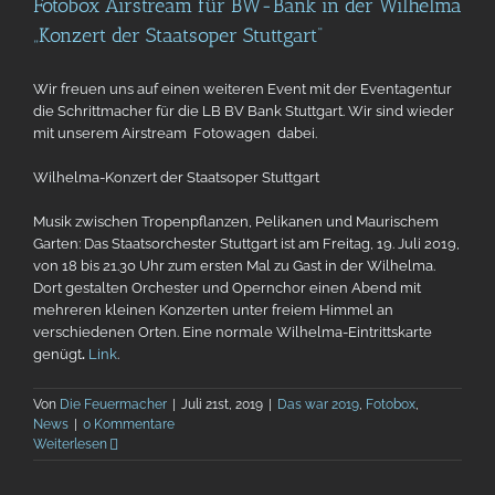
Fotobox Airstream für BW-Bank in der Wilhelma
„Konzert der Staatsoper Stuttgart“
Wir freuen uns auf einen weiteren Event mit der Eventagentur
die Schrittmacher für die LB BV Bank Stuttgart. Wir sind wieder
mit unserem Airstream Fotowagen dabei.
Wilhelma-Konzert der Staatsoper Stuttgart
Musik zwischen Tropenpflanzen, Pelikanen und Maurischem
Garten: Das Staatsorchester Stuttgart ist am Freitag, 19. Juli 2019,
von 18 bis 21.30 Uhr zum ersten Mal zu Gast in der Wilhelma.
Dort gestalten Orchester und Opernchor einen Abend mit
mehreren kleinen Konzerten unter freiem Himmel an
verschiedenen Orten. Eine normale Wilhelma-Eintrittskarte
genügt
.
Link
.
Von
Die Feuermacher
|
Juli 21st, 2019
|
Das war 2019
,
Fotobox
,
News
|
0 Kommentare
Weiterlesen