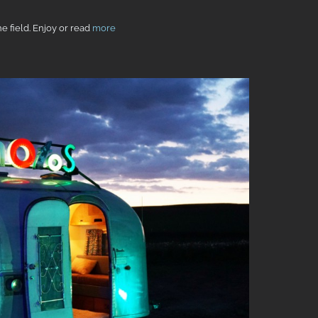
e field. Enjoy or read
more