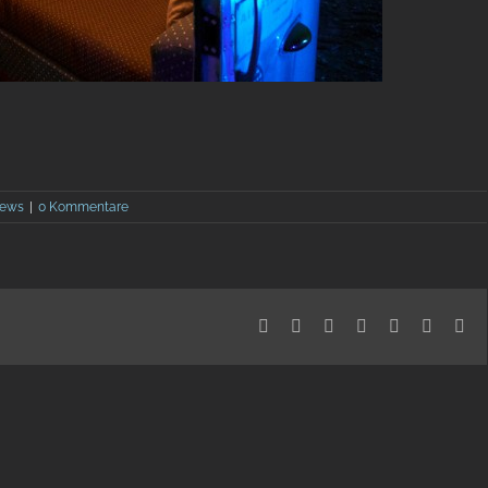
ews
|
0 Kommentare
Facebook
X
Reddit
LinkedIn
Telegram
Tumblr
Pin