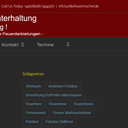
 - Call Us Today +49(0)8166/994567
|
info(@)diefeuermacher.de
Kontakt
Termine
Schlagwörter
Airstream
Airstream Fotobox
Einweihung Dorfmitte Allershausen
Feuerherz
Feuershow
Feuershows
Firmenevent
Firmen Weihnachtsfeier
Fotobox
Fotobox Oldtimer