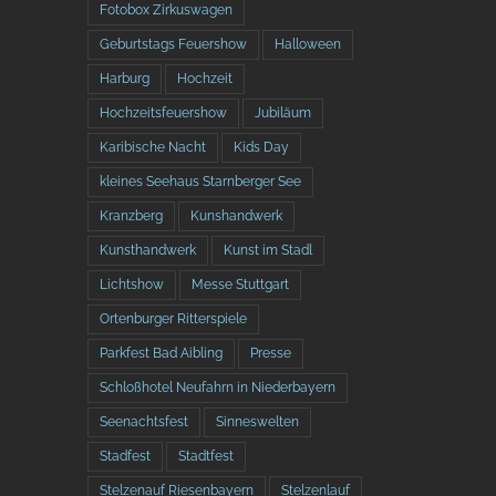
Fotobox Zirkuswagen
Geburtstags Feuershow
Halloween
Harburg
Hochzeit
Hochzeitsfeuershow
Jubiläum
Karibische Nacht
Kids Day
kleines Seehaus Starnberger See
Kranzberg
Kunshandwerk
Kunsthandwerk
Kunst im Stadl
Lichtshow
Messe Stuttgart
Ortenburger Ritterspiele
Parkfest Bad Aibling
Presse
Schloßhotel Neufahrn in Niederbayern
Seenachtsfest
Sinneswelten
Stadfest
Stadtfest
Stelzenauf Riesenbayern
Stelzenlauf