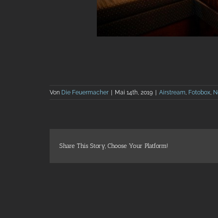
Von
Die Feuermacher
|
Mai 14th, 2019
|
Airstream
,
Fotobox
,
N
Share This Story, Choose Your Platform!