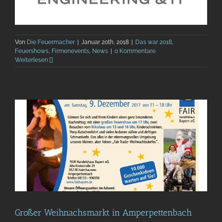
Von
Die Feuermacher
|
Januar 20th, 2018
|
Das war 2018
,
Feuershows
,
Firmenevents
,
News
|
0 Kommentare
Weiterlesen
Großer Weihnachsmarkt in Amperpettenbach