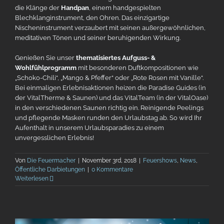
die Klänge der
Handpan
, einem handgespielten
Blechklanginstrument, den Ohren. Das einzigartige
Nischeninstrument verzaubert mit seinen außergewöhnlichen,
meditativen Tönen und seiner beruhigenden Wirkung.
Genießen Sie unser
thematisiertes Aufguss- &
Wohlfühlprogramm
mit besonderen Duftkompositionen wie
„Schoko-Chili“, „Mango & Pfeffer“ oder „Rote Rosen mit Vanille“.
Bei einmaligen Erlebnisaktionen heizen die Paradise Guides (in
der VitalTherme & Saunen) und das VitalTeam (in der VitalOase)
in den verschiedenen Saunen richtig ein. Reinigende Peelings
und pflegende Masken runden den Urlaubstag ab. So wird Ihr
Aufenthalt in unserem Urlaubsparadies zu einem
unvergesslichen Erlebnis!
Von
Die Feuermacher
|
November 3rd, 2018
|
Feuershows
,
News
,
Öffentliche Darbietungen
|
0 Kommentare
Weiterlesen