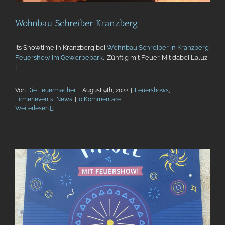
Wohnbau Schreiber Kranzberg
It’s Showtime in Kranzberg bei
Wohnbau Schreiber in Kranzberg
Feuershow im Gewerbepark
. Zünftig mit Feuer. Mit dabei Laluz
!
Von
Die Feuermacher
|
August 9th, 2022
|
Feuershows
,
Firmenevents
,
News
|
0 Kommentare
Weiterlesen