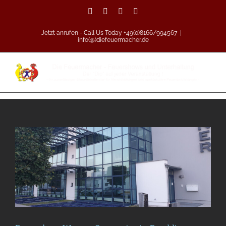
Zum
Facebook
Vimeo
Pinterest
Instagram
Inhalt
springen
Jetzt anrufen - Call Us Today +49(0)8166/994567
|
info(@)diefeuermacher.de