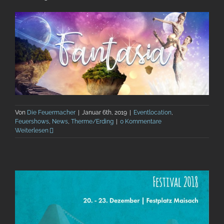
Von
Die Feuermacher
|
Januar 6th, 2019
|
Eventlocation
,
Feuershows
,
News
,
Therme/Erding
|
0 Kommentare
Weiterlesen