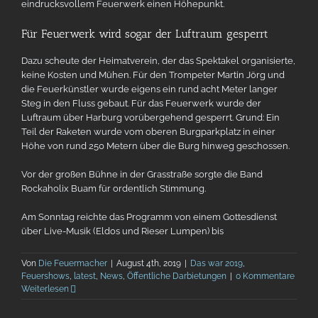
eindrucksvollem Feuerwerk einen Höhepunkt.
Für Feuerwerk wird sogar der Luftraum gesperrt
Dazu scheute der Heimatverein, der das Spektakel organisierte,
keine Kosten und Mühen. Für den Trompeter Martin Jörg und
die Feuerkünstler wurde eigens ein rund acht Meter langer
Steg in den Fluss gebaut. Für das Feuerwerk wurde der
Luftraum über Harburg vorübergehend gesperrt. Grund: Ein
Teil der Raketen wurde vom oberen Burgparkplatz in einer
Höhe von rund 250 Metern über die Burg hinweg geschossen.
Vor der großen Bühne in der Grasstraße sorgte die Band
Rockaholix Buam für ordentlich Stimmung.
Am Sonntag reichte das Programm von einem Gottesdienst
über Live-Musik (Eldos und Rieser Lumpen) bis
Von
Die Feuermacher
|
August 4th, 2019
|
Das war 2019
,
Feuershows
,
latest
,
News
,
Öffentliche Darbietungen
|
0 Kommentare
Weiterlesen