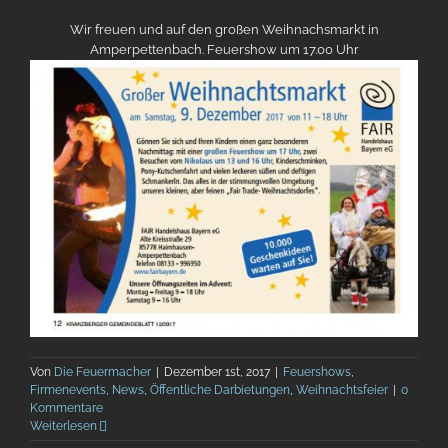
Wir freuen und auf den großen Weihnachsmarkt in
Amperpettenbach. Feuershow um 17.00 Uhr
Von
Die Feuermacher
|
Dezember 1st, 2017
|
Feuershows
,
Firmenevents
,
News
,
Öffentliche Darbietungen
,
Weihnachtsfeier
|
0
Kommentare
Weiterlesen