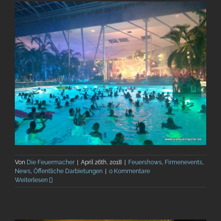
Von
Die Feuermacher
|
April 26th, 2018
|
Feuershows
,
Firmenevents
,
News
,
Öffentliche Darbietungen
|
0 Kommentare
Weiterlesen