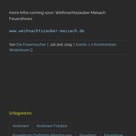
more Infos coming soon. Weihnachtszauber Maisach
Feuershows
www.weihnachtszauber-maisach.de
Von
Die Feuermacher
|
Juli 2nd, 2019
|
Events
|
0 Kommentare
Weiterlesen
Schlagwörter
Airstream
Airstream Fotobox
Einweihung Dorfmitte Allershausen
Feuerherz
Feuershow