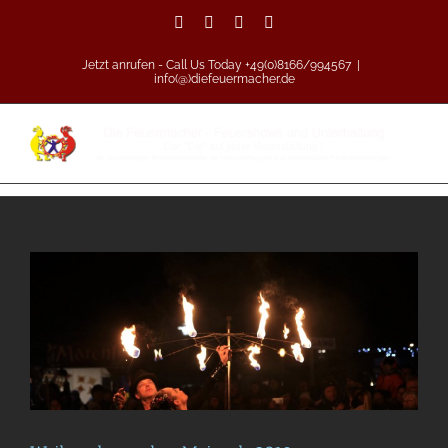
Zum
Facebook
Vimeo
Pinterest
Instagram
Inhalt
springen
Jetzt anrufen - Call Us Today +49(0)8166/994567
|
info(@)diefeuermacher.de