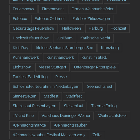
Feuershows
Firmenevent
Firmen Weihnachtsfeier
Fotobox
Fotobox Oldtimer
Fotobox Zirkuswagen
Geburtstags Feuershow
Halloween
Harburg
Hochzeit
Hochzeitsfeuershow
Jubiläum
Karibische Nacht
Kids Day
kleines Seehaus Starnberger See
Kranzberg
Kunshandwerk
Kunsthandwerk
Kunst im Stadl
Lichtshow
Messe Stuttgart
Ortenburger Ritterspiele
Parkfest Bad Aibling
Presse
Schloßhotel Neufahrn in Niederbayern
Seenachtsfest
Sinneswelten
Stadfest
Stadtfest
Stelzenauf Riesenbayern
Stelzenlauf
Therme Erding
TV und Kino
Waldhaus Deininger Weiher
Weihnachtsfeier
Weihnachtsmärkte
Weihnachtszauber
Weihnachtszauber Festival Maisach 2019
Zelte