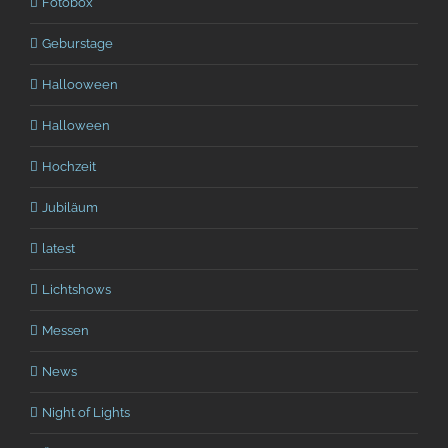
Fotobox
Geburstage
Hallooween
Halloween
Hochzeit
Jubiläum
latest
Lichtshows
Messen
News
Night of Lights