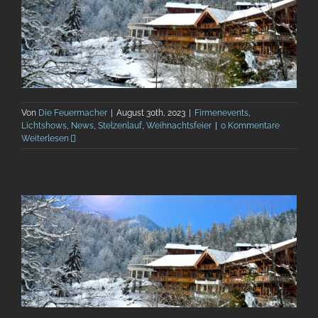
Von
Die Feuermacher
|
August 30th, 2023
|
Firmenevents
,
Lichtshows
,
News
,
Stelzenlauf
,
Weihnachtsfeier
|
0 Kommentare
Weiterlesen