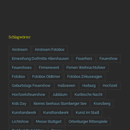
Schlagwörter
Airstream
Airstream Fotobox
Einweihung Dorfmitte Allershausen
Feuerherz
Feuershow
Feuershows
Firmenevent
Firmen Weihnachtsfeier
Fotobox
Fotobox Oldtimer
Fotobox Zirkuswagen
Geburtstags Feuershow
Halloween
Harburg
Hochzeit
Hochzeitsfeuershow
Jubiläum
Karibische Nacht
Kids Day
kleines Seehaus Starnberger See
Kranzberg
Kunshandwerk
Kunsthandwerk
Kunst im Stadl
Lichtshow
Messe Stuttgart
Ortenburger Ritterspiele