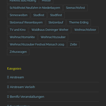
Parkfest Bad Aibling
Presse
Schloßhotel Neufahrn in Niederbayern
Seenachtsfest
Sinneswelten
Stadfest
Stadtfest
Stelzenauf Riesenbayern
Stelzenlauf
Therme Erding
TV und Kino
Waldhaus Deininger Weiher
Weihnachtsfeier
Weihnachtsmärkte
Weihnachtszauber
Weihnachtszauber Festival Maisach 2019
Zelte
Zirkuswagen
Kategorien
Airstream
Airstream Verleih
Benifiz Veranstaltungen