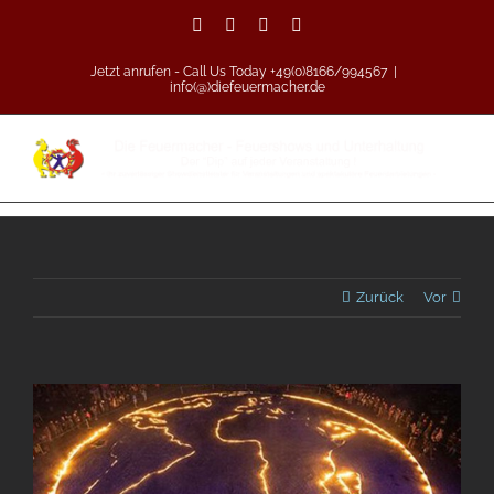
Zum
Facebook
Vimeo
Pinterest
Instagram
Inhalt
springen
Jetzt anrufen - Call Us Today +49(0)8166/994567
|
info(@)diefeuermacher.de
Zurück
Vor
Zeige
grösseres
Bild