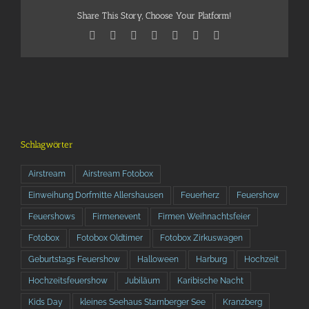
Share This Story, Choose Your Platform!
Facebook
X
Reddit
LinkedIn
Telegram
Tumblr
Pinterest
Schlagwörter
Airstream
Airstream Fotobox
Einweihung Dorfmitte Allershausen
Feuerherz
Feuershow
Feuershows
Firmenevent
Firmen Weihnachtsfeier
Fotobox
Fotobox Oldtimer
Fotobox Zirkuswagen
Geburtstags Feuershow
Halloween
Harburg
Hochzeit
Hochzeitsfeuershow
Jubiläum
Karibische Nacht
Kids Day
kleines Seehaus Starnberger See
Kranzberg