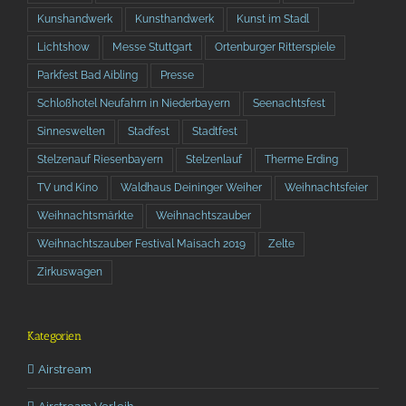
Kunshandwerk
Kunsthandwerk
Kunst im Stadl
Lichtshow
Messe Stuttgart
Ortenburger Ritterspiele
Parkfest Bad Aibling
Presse
Schloßhotel Neufahrn in Niederbayern
Seenachtsfest
Sinneswelten
Stadfest
Stadtfest
Stelzenauf Riesenbayern
Stelzenlauf
Therme Erding
TV und Kino
Waldhaus Deininger Weiher
Weihnachtsfeier
Weihnachtsmärkte
Weihnachtszauber
Weihnachtszauber Festival Maisach 2019
Zelte
Zirkuswagen
Kategorien
Airstream