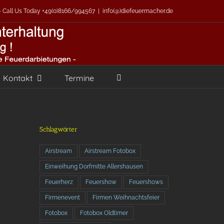
 - Call Us Today +49(0)8166/994567
|
info(@)diefeuermacher.de
Kontakt
Termine
Schlagwörter
Airstream
Airstream Fotobox
Einweihung Dorfmitte Allershausen
Feuerherz
Feuershow
Feuershows
Firmenevent
Firmen Weihnachtsfeier
Fotobox
Fotobox Oldtimer