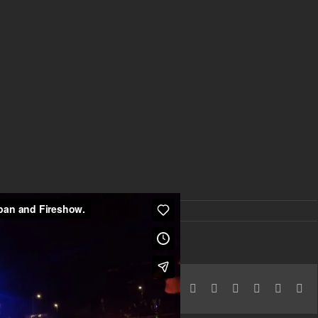
ffentliche Darbietungen
|
0 Kommentare
Facebook
X
Reddit
LinkedIn
Telegram
Tumblr
Pin