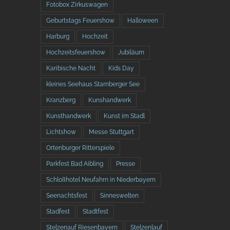
Fotobox Zirkuswagen
Geburtstags Feuershow
Halloween
Harburg
Hochzeit
Hochzeitsfeuershow
Jubiläum
Karibische Nacht
Kids Day
kleines Seehaus Starnberger See
Kranzberg
Kunshandwerk
Kunsthandwerk
Kunst im Stadl
Lichtshow
Messe Stuttgart
Ortenburger Ritterspiele
Parkfest Bad Aibling
Presse
Schloßhotel Neufahrn in Niederbayern
Seenachtsfest
Sinneswelten
Stadfest
Stadtfest
Stelzenauf Riesenbayern
Stelzenlauf