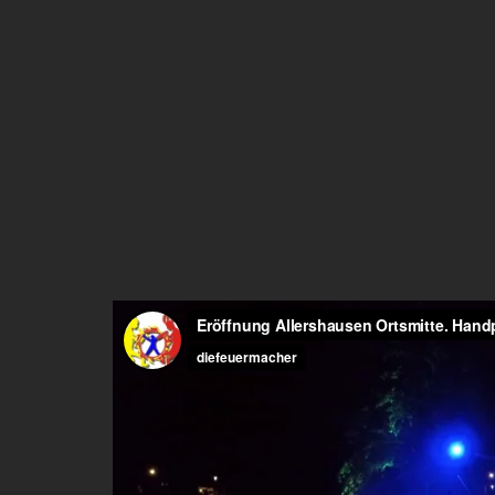
Von
Die Feuermacher
|
Juli 31st, 2017
|
Das war 2017
,
News
,
Ö
Share This Story, Choose Your Platform!