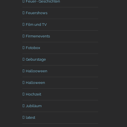
Feuer- Geschichten
Feuershows
Film und TV
Firmenevents
Fotobox
Geburstage
Hallooween
Halloween
Hochzeit
Jubiläum
terest
latest