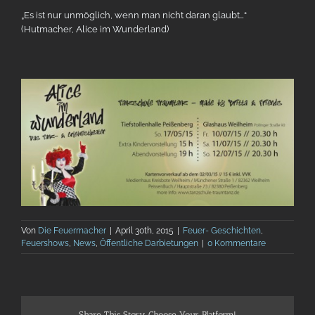
„Es ist nur unmöglich, wenn man nicht daran glaubt…“
(Hutmacher, Alice im Wunderland)
Von
Die Feuermacher
|
April 30th, 2015
|
Feuer- Geschichten
,
Feuershows
,
News
,
Öffentliche Darbietungen
|
0 Kommentare
Share This Story, Choose Your Platform!