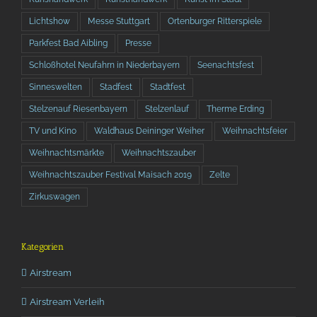
Lichtshow
Messe Stuttgart
Ortenburger Ritterspiele
Parkfest Bad Aibling
Presse
Schloßhotel Neufahrn in Niederbayern
Seenachtsfest
Sinneswelten
Stadfest
Stadtfest
Stelzenauf Riesenbayern
Stelzenlauf
Therme Erding
TV und Kino
Waldhaus Deininger Weiher
Weihnachtsfeier
Weihnachtsmärkte
Weihnachtszauber
Weihnachtszauber Festival Maisach 2019
Zelte
Zirkuswagen
Kategorien
Airstream
Airstream Verleih