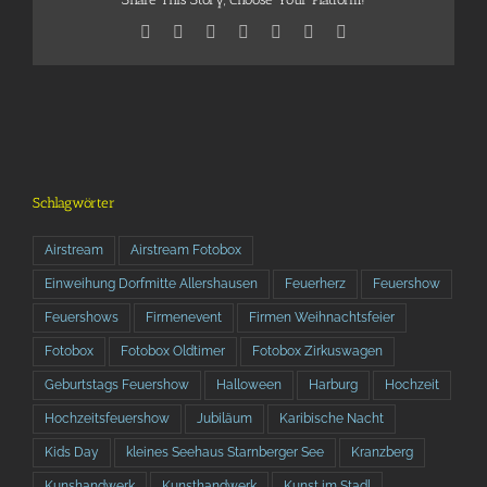
Facebook
X
Reddit
LinkedIn
Telegram
Tumblr
Pinterest
Schlagwörter
Airstream
Airstream Fotobox
Einweihung Dorfmitte Allershausen
Feuerherz
Feuershow
Feuershows
Firmenevent
Firmen Weihnachtsfeier
Fotobox
Fotobox Oldtimer
Fotobox Zirkuswagen
Geburtstags Feuershow
Halloween
Harburg
Hochzeit
Hochzeitsfeuershow
Jubiläum
Karibische Nacht
Kids Day
kleines Seehaus Starnberger See
Kranzberg
Kunshandwerk
Kunsthandwerk
Kunst im Stadl