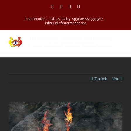
Zum
Facebook
Vimeo
Pinterest
Instagram
Inhalt
springen
Jetzt anrufen - Call Us Today +49(0)8166/994567
|
info(@)diefeuermacher.de
Zurück
Vor
Zeige
grösseres
Bild