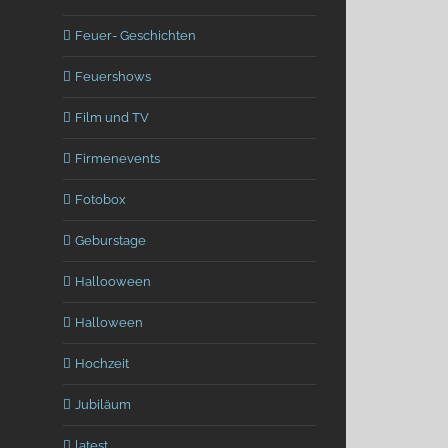
Feuer- Geschichten
Feuershows
Film und TV
Firmenevents
Fotobox
Geburstage
Hallooween
Halloween
Hochzeit
Jubiläum
latest