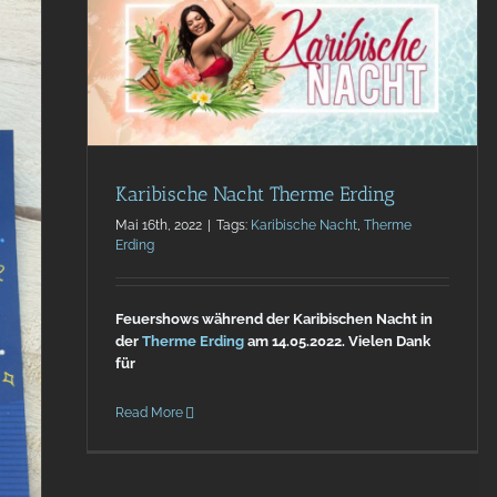
tliche
Karibische Nacht Therme Erding
Mai 16th, 2022
|
Tags:
Karibische Nacht
,
Therme
Erding
Feuershows während der Karibischen Nacht in
der
Therme Erding
am 14.05.2022. Vielen Dank
für
Read More