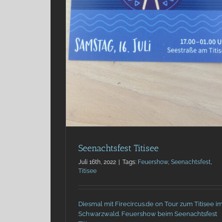
Weihnachten kommt bald ! Weihnachts Ste
! Heute noch buchen !
latest
News
Stelzenlauf
Seenachtsfest Titisee
Juli 16th, 2022
|
Tags:
Feuershow
,
Seenachtsfest
,
Titisee
Diesmal mit Firecircus.de on Tour zum Titisee i
Schwarzwald. Feuershow beim Seenachtsfest