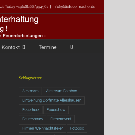
l Us Today +49(0)8166/994567
|
info(@)diefeuermacher.de
Kontakt
Termine
Schlagwörter
Airstream
Airstream Fotobox
Einweihung Dorfmitte Allershausen
Feuerherz
Feuershow
Feuershows
Firmenevent
Firmen Weihnachtsfeier
Fotobox