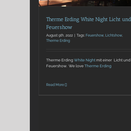
Therme Erding White Night Licht und
Feuershow
August 9th, 2022
|
Tags:
Feuershow
,
Lichtshow
,
Therme Erding
Therme Erding
White Night
mit einer Licht und
Wohnbau Schreiber Kranzberg
Feuershow. We love
Therme Erding
Feuershows
Firmenevents
News
Read More