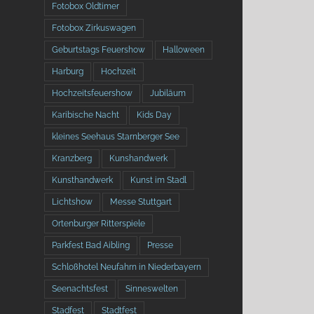
Fotobox Oldtimer
Fotobox Zirkuswagen
Geburtstags Feuershow
Halloween
Harburg
Hochzeit
Hochzeitsfeuershow
Jubiläum
Karibische Nacht
Kids Day
kleines Seehaus Starnberger See
Kranzberg
Kunshandwerk
Kunsthandwerk
Kunst im Stadl
Lichtshow
Messe Stuttgart
Ortenburger Ritterspiele
Parkfest Bad Aibling
Presse
Schloßhotel Neufahrn in Niederbayern
Seenachtsfest
Sinneswelten
Stadfest
Stadtfest