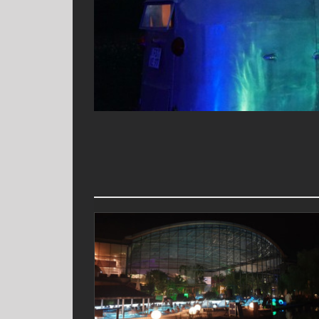
!
ht und Feuershow
Therme/Erding