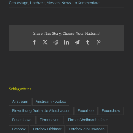
Geburstage
,
Hochzeit
,
Messen
,
News
|
0 Kommentare
Share This Story, Choose Your Platform!
Facebook
X
Reddit
LinkedIn
Telegram
Tumblr
Pinterest
Schlagwörter
Airstream
Airstream Fotobox
Einweihung Dorfmitte Allershausen
Feuerherz
Feuershow
Feuershows
Firmenevent
Firmen Weihnachtsfeier
Fotobox
Fotobox Oldtimer
Fotobox Zirkuswagen