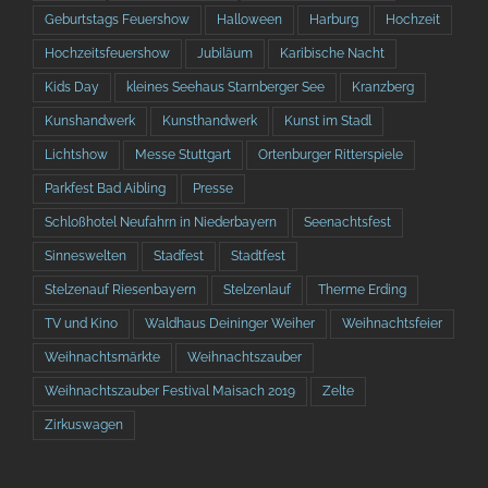
Geburtstags Feuershow
Halloween
Harburg
Hochzeit
Hochzeitsfeuershow
Jubiläum
Karibische Nacht
Kids Day
kleines Seehaus Starnberger See
Kranzberg
Kunshandwerk
Kunsthandwerk
Kunst im Stadl
Lichtshow
Messe Stuttgart
Ortenburger Ritterspiele
Parkfest Bad Aibling
Presse
Schloßhotel Neufahrn in Niederbayern
Seenachtsfest
Sinneswelten
Stadfest
Stadtfest
Stelzenauf Riesenbayern
Stelzenlauf
Therme Erding
TV und Kino
Waldhaus Deininger Weiher
Weihnachtsfeier
Weihnachtsmärkte
Weihnachtszauber
Weihnachtszauber Festival Maisach 2019
Zelte
Zirkuswagen