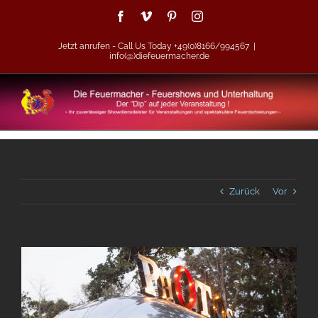
Zum
Facebook
Vimeo
Pinterest
Instagram
Inhalt
springen
Jetzt anrufen - Call Us Today +49(0)8166/994567
|
info(@)diefeuermacher.de
Zurück
Vor
Zeige
grösseres
Bild