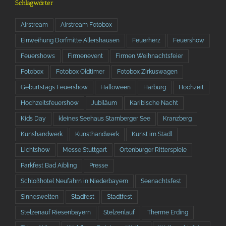
Schlagwörter
Airstream
Airstream Fotobox
Einweihung Dorfmitte Allershausen
Feuerherz
Feuershow
Feuershows
Firmenevent
Firmen Weihnachtsfeier
Fotobox
Fotobox Oldtimer
Fotobox Zirkuswagen
Geburtstags Feuershow
Halloween
Harburg
Hochzeit
Hochzeitsfeuershow
Jubiläum
Karibische Nacht
Kids Day
kleines Seehaus Starnberger See
Kranzberg
Kunshandwerk
Kunsthandwerk
Kunst im Stadl
Lichtshow
Messe Stuttgart
Ortenburger Ritterspiele
Parkfest Bad Aibling
Presse
Schloßhotel Neufahrn in Niederbayern
Seenachtsfest
Sinneswelten
Stadfest
Stadtfest
Stelzenauf Riesenbayern
Stelzenlauf
Therme Erding