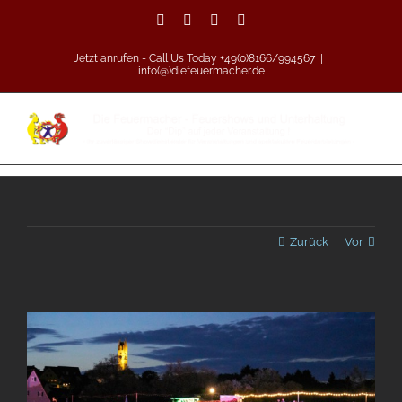
Zum
Facebook
Vimeo
Pinterest
Instagram
Inhalt
springen
Jetzt anrufen - Call Us Today +49(0)8166/994567
|
info(@)diefeuermacher.de
Zurück
Vor
Zeige
grösseres
Bild