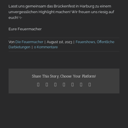
Lasst uns gemeinsam das Brückenfest in Harburg zu einem
unvergesslichen Highlight machen! Wir freuen uns riesig auf
euch! ✨
Eure Feuermacher
Von
Die Feuermacher
|
August 1st, 2023
|
Feuershows
,
Öffentliche
Darbietungen
|
0 Kommentare
Share This Story, Choose Your Platform!
Facebook
X
Reddit
LinkedIn
Telegram
Tumblr
Pinterest