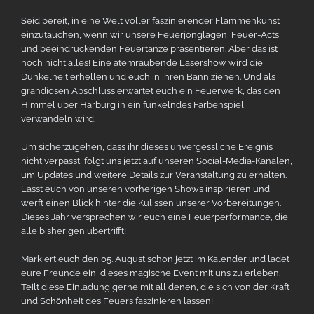
Seid bereit, in eine Welt voller faszinierender Flammenkunst
einzutauchen, wenn wir unsere Feuerjonglagen, Feuer-Acts
und beeindruckenden Feuertänze präsentieren. Aber das ist
noch nicht alles! Eine atemraubende Lasershow wird die
Dunkelheit erhellen und euch in ihren Bann ziehen. Und als
grandiosen Abschluss erwartet euch ein Feuerwerk, das den
Himmel über Harburg in ein funkelndes Farbenspiel
verwandeln wird.
Um sicherzugehen, dass ihr dieses unvergessliche Ereignis
nicht verpasst, folgt uns jetzt auf unseren Social-Media-Kanälen,
um Updates und weitere Details zur Veranstaltung zu erhalten.
Lasst euch von unseren vorherigen Shows inspirieren und
werft einen Blick hinter die Kulissen unserer Vorbereitungen.
Dieses Jahr versprechen wir euch eine Feuerperformance, die
alle bisherigen übertrifft!
Markiert euch den 05. August schon jetzt im Kalender und ladet
eure Freunde ein, dieses magische Event mit uns zu erleben.
Teilt diese Einladung gerne mit all denen, die sich von der Kraft
und Schönheit des Feuers faszinieren lassen!