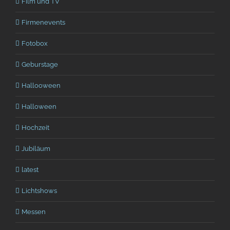
Film und TV
Firmenevents
Fotobox
Geburstage
Hallooween
Halloween
Hochzeit
Jubiläum
latest
Lichtshows
Messen